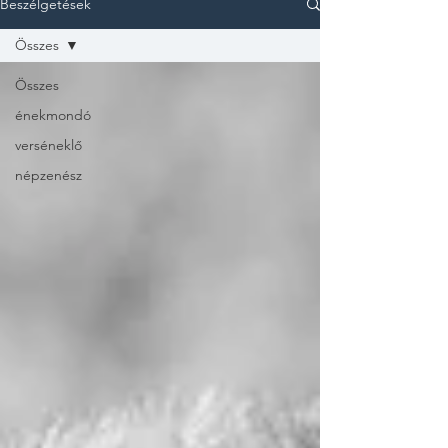
Beszélgetések
Összes
Összes
énekmondó
verséneklő
népzenész