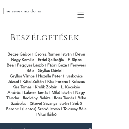
versenekmondo.hu
Beszélgetések
Becze Gábor
I
Csörsz Rumen István
I
Dévai
Nagy Kamilla
I
Erdal Şalikoğlu
I
F. Sipos
Bea
I
Faggyas László
I
Fábri Géza
I
Fenyvesi
Béla
I
Gryllus Dániel
I
Gryllus Vilmos
I
Huzella Péter
I
Ivaskovics
József
I
Kátai Zoltán
I
Kiss Ferenc
I
Kobzos
Kiss Tamás
I
Krulik Zoltán
I
L. Kecskés
András
I
Lakner Tamás
I
Mikó István
I
Nagy
Tivadar
I
Radványi Balázs
I
Rozs Tamás
I
Róka
Szabolcs
I
(Steve) Savanya István
I
Sebő
Ferenc
I
(Lantos) Szabó István
I
Tolcsvay Béla
I
Vitai Ildikó