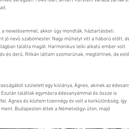
 honvéd seregben 1848-ban, amiért Kufstein várába zárták é
ait.
 a nevelésemmel, akkor úgy mondták, háztartásbeli. 
t jó nevű szabómester. Nagy műhelyt vitt a háború előtt, d
lágban találta magát. Harmonikus lelki alkatú ember volt. 
dv és derű. Ritkán láttam szomorúnak, megtörtnek, de esté
Ezután találtak egymásra édesanyámmal és össze is 
el. Ágnes és köztem tizennégy év volt a korkülönbség, így 
 ment. Budapesten éltek a Németvölgyi úton, majd 