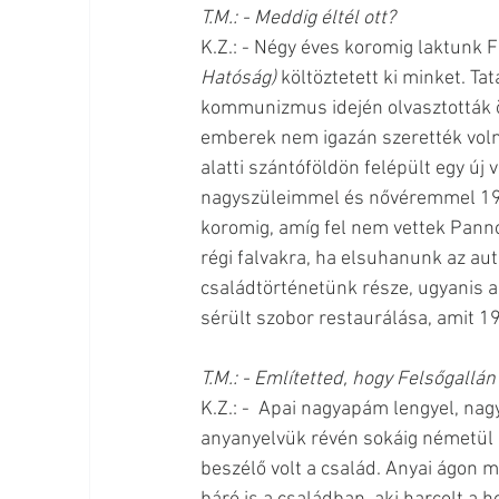
T.M.: - Meddig éltél ott?
K.Z.: - Négy éves koromig laktunk Fe
Hatóság) 
költöztetett ki minket. Ta
kommunizmus idején olvasztották ö
emberek nem igazán szerették volna
alatti szántóföldön felépült egy új
nagyszüleimmel és nővéremmel 195
koromig, amíg fel nem vettek Pann
régi falvakra, ha elsuhanunk az aut
családtörténetünk része, ugyanis a
sérült szobor restaurálása, amit 1
T.M.: - Említetted, hogy Felsőgallán
K.Z.: -  Apai nagyapám lengyel, na
anyanyelvük révén sokáig németül 
beszélő volt a család. Anyai ágon