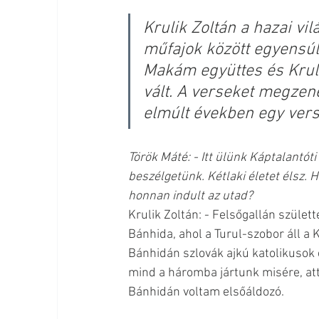
Krulik Zoltán a hazai v
műfajok között egyensúly
Makám együttes és Kruli
vált. A verseket megzené
elmúlt években egy vers 
Török Máté: - Itt ülünk Káptalantót
beszélgetünk. Kétlaki életet élsz. H
honnan indult az utad?
Krulik Zoltán: - Felsőgallán szület
Bánhida, ahol a Turul-szobor áll a 
Bánhidán szlovák ajkú katolikusok 
mind a háromba jártunk misére, att
Bánhidán voltam elsőáldozó.