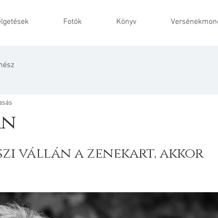
lgetések
Fotók
Könyv
Versénekmond
nész
vasás
án
szi vállán a zenekart, akkor 