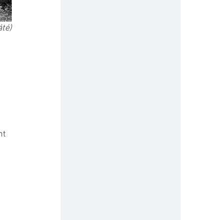
áté)
nt 