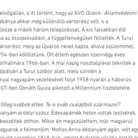
lsőgallán, s itt történt, hogy az ÁVO
 (Szerk.: Államvédelmi 
tabánya akkor még különálló városrész volt, s a 
ssze a másik három településsel. A kis falvakban élő 
 az összeolvadást, a függetlenségüket féltették. A Turul 
 városrész, mely az Újváros nevet kapta, ahová szüleimmel, 
4-ben költöztünk. Ott éltem egészen tizennégy éves 
onhalmára 1966-ban. A mai napig nosztalgiával tekintek a 
ópályán a Turul szobor alatt, mely szintén a 
nyai
nagyapám vezetésével folyt 1958 nyarán a háborús 
907-ben Donáth Gyula alkotott a Millennium tiszteletére.
 főleg svábok éltek. Te is sváb családból származol? 
gyanyám erdélyi szász. Édesapámék heten voltak testvérek, 
beszéltek otthon. Mikor én megszülettem, már magyarul 
 magyarok a felmenőim. Mohos Anna dédanyám ágán, volt eg