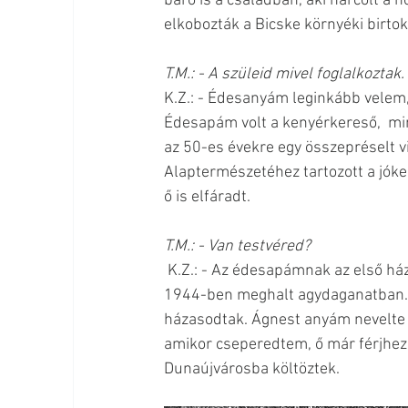
báró is a családban, aki harcolt a
elkobozták a Bicske környéki birtok
T.M.: - A szüleid mivel foglalkoztak. 
K.Z.: - Édesanyám leginkább velem,
Édesapám volt a kenyérkereső,  min
az 50-es évekre egy összepréselt vi
Alaptermészetéhez tartozott a jóke
ő is elfáradt.
T.M.: - Van testvéred?
 K.Z.: - Az édesapámnak az első házasságából született egy kislánya, Ágnes, akinek az édesanyja 
1944-ben meghalt agydaganatban. 
házasodtak. Ágnest anyám nevelte f
amikor cseperedtem, ő már férjhez
Dunaújvárosba költöztek.