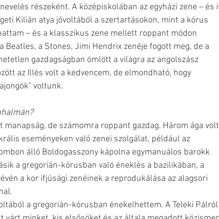
 nevelés részeként. A középiskolában az egyházi zene – és it
eti Kilián atya jóvoltából a szertartásokon, mint a kórus 
lhattam – és a klasszikus zene mellett roppant módon 
a Beatles, a Stones, Jimi Hendrix zenéje fogott meg, de a 
hetetlen gazdagságban ömlött a világra az angolszász 
ött az Illés volt a kedvencem, de elmondható, hogy 
ajongók” voltunk.
onhalmán?
int manapság, de számomra roppant gazdag. Három ága volt
krális eseményeken való zenei szolgálat, például az 
dombon álló Boldogasszony kápolna egymanuálos barokk 
ásik a gregorián-kórusban való éneklés a bazilikában, a 
évén a kor ifjúsági zenéinek a reprodukálása az alagsori 
al. 
oltából a gregorián-kórusban énekelhettem. A Teleki Pálról
tt várt minket, kis elsősöket és az általa megadott közismer