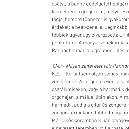
esélyt, a benne dédelgetett polgári
kiemelném a gregoriánt, melyet Szig
tagja, hetente többször is gyakoro
érdekelt a beat-zene is. Leginkább 
többiek ugyanúgy elvarázsoltak. Hi
popkultúra. A magyar zenekarok köz
Pannonhalmán a legtöbben „Illés-r
T.M.: - Milyen zenei élet volt Pann
K.Z.: - Korántsem olyan színes, m
zenélésnek. Az orgona révén, a sza
osztálymiséken, vagy a harmadik 
orgonáján, a májusi litániákon. A m
harmadik pedig a gitár és zongora r
zongoratermekben többedmagamm
Már elsős koromban Kilián atya jóv
elnevezett teremben volt a rosta, o