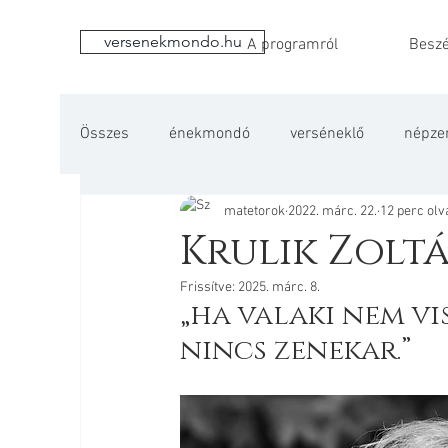
versenekmondo.hu
A programról
Beszé
Összes
énekmondó
verséneklő
népze
matetorok
2022. márc. 22.
12 perc ol
Krulik Zolt
Frissítve:
2025. márc. 8.
„ha valaki nem vi
nincs zenekar.”