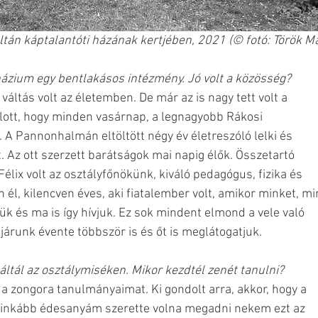
ltán káptalantóti házának kertjében, 2021 (© fotó: Török M
ázium egy bentlakásos intézmény. Jó volt a közösség?
áltás volt az életemben. De már az is nagy tett volt a 
llott, hogy minden vasárnap, a legnagyobb Rákosi 
 A Pannonhalmán eltöltött négy év életreszóló lelki és 
. Az ott szerzett barátságok mai napig élők. Összetartó 
lix volt az osztályfőnökünk, kiváló pedagógus, fizika és 
él, kilencven éves, aki fiatalember volt, amikor minket, mi
k és ma is így hívjuk. Ez sok mindent elmond a vele való 
árunk évente többször is és őt is meglátogatjuk. 
ltál az osztálymiséken. Mikor kezdtél zenét tanulni?
a zongora tanulmányaimat. Ki gondolt arra, akkor, hogy a 
ginkább édesanyám szerette volna megadni nekem ezt az 