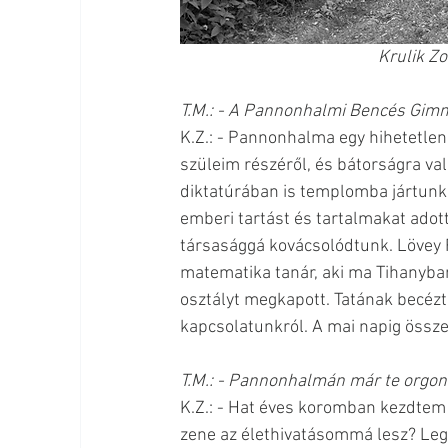
Krulik Zo
T.M.: - A Pannonhalmi Bencés Gimn
K.Z.: - Pannonhalma egy hihetetlen v
szüleim részéről, és bátorságra va
diktatúrában is templomba jártunk.
emberi tartást és tartalmakat adott
társasággá kovácsolódtunk. Lövey Fé
matematika tanár, aki ma Tihanyban 
osztályt megkapott. Tatának becéztü
kapcsolatunkról. A mai napig összej
T.M.: - Pannonhalmán már te orgoná
K.Z.: - Hat éves koromban kezdtem 
zene az élethivatásommá lesz? Le