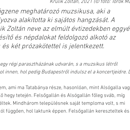
Krulik Zoltán, 2021 (© fotó: Török M
ilágzene meghatározó muzsikusa, aki a 
ozva alakította ki sajátos hangzását. A 
k Zoltán neve az elmúlt évtizedekben eggyé
sítő és népdalokat feldolgozó alkotó az 
és két prózakötettel is jelentkezett.
i egy régi parasztházának udvarán, s a muzsikus létről 
ol innen, hol pedig Budapestről indulsz el a koncertjeidre. 
tem, ami ma Tatabánya része, hasonlóan, mint Alsógalla vag
Kő hegy tetején. Felsőgallán és Alsógallán főleg sváb, míg 
éltek. Mindhárom településnek saját temploma volt, s mi 
ól függően, hol laktunk éppen. Felsőgallán kereszteltek és