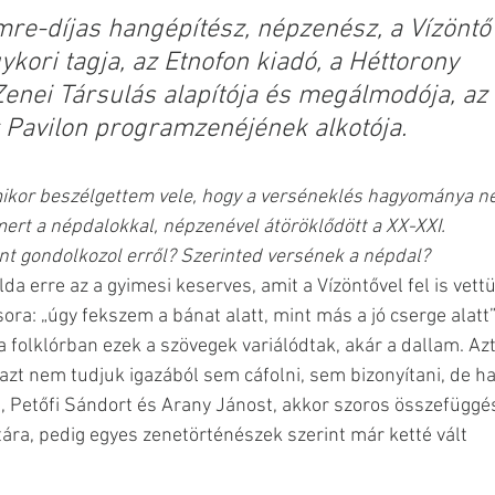
re-díjas hangépítész, népzenész, a Vízöntő
ykori tagja, az Etnofon kiadó, a Héttorony 
Zenei Társulás alapítója és megálmodója, az 
 Pavilon programzenéjének alkotója.
mikor beszélgettem vele, hogy a verséneklés hagyománya n
ert a népdalokkal, népzenével átöröklődött a XX-XXI. 
nt gondolkozol erről? Szerinted versének a népdal?
élda erre az a gyimesi keserves, amit a Vízöntővel fel is vett
ra: „úgy fekszem a bánat alatt, mint más a jó cserge alatt”.
a folklórban ezek a szövegek variálódtak, akár a dallam. Azt
 azt nem tudjuk igazából sem cáfolni, sem bizonyítani, de ha
t, Petőfi Sándort és Arany Jánost, akkor szoros összefüggés
ára, pedig egyes zenetörténészek szerint már ketté vált 