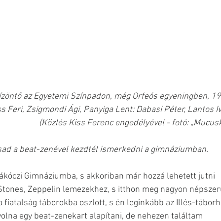
ízöntő az Egyetemi Színpadon, még Orfeós egyeningben, 19
ss Feri, Zsigmondi Ági, Panyiga Lent: Dabasi Péter, Lantos I
(Közlés Kiss Ferenc engedélyével - fotó: „Mucus
ársad a beat-zenével kezdtél ismerkedni a gimnáziumban. 
Rákóczi Gimnáziumba, s akkoriban már hozzá lehetett jutni 
 Stones, Zeppelin lemezekhez, s itthon meg nagyon népszer
 a fiatalság táborokba oszlott, s én leginkább az Illés-táborh
volna egy beat-zenekart alapítani, de nehezen találtam 