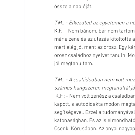
össze a naplóját.
T.M.: - Elkezdted az egyetemen a n
K.F.: - Nem bánom, bár nem tartom 
már a zene és az utazás kitöltötte a
mert elég jól ment az orosz. Egy kár
orosz családhoz nyelvet tanulni Mo
jól megtanultam. 
T.M.: - A családodban nem volt muzs
számos hangszeren megtanultál já
 K.F.: - Nem volt zenész a családban, bár apámnak volt egy hegedűje, amit kamaszkorában 
kapott, s autodidakta módon megtanu
segítségével. Ezzel a tudományával
katonaságban. És az is elmondható
Csenki Kórusában. Az anyai nagyapá