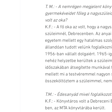
T. M.: - A nemrégen megjelent köny
gyermekéveidet főleg a nagyszüleidn
volt az oka?
K.F.: - A fő oka az volt, hogy a na
szüleimnél, Debrecenben. Az anyai 
egyetem mellett egy hatalmas szolg
állandóan tudott velünk foglalkozni
1956-ban vállalt dolgaiért. 1965-ig
nehéz helyzetbe kerültek a szüleim
időszakában átsegítette munkával 
mellett mi a testvéremmel nagyon s
összeköltöztem a szüleimmel, nem i
T.M.: - Édesanyád mivel foglalkozot
K.F.: - Könyvtáros volt a Debrecen
ben, az MTA könyvtárába került. 