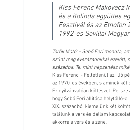
Kiss Ferenc Makovecz Im
és a Kolinda együttes eg
Fesztivál és az Etnofon 
1992-es Sevillai Magyar
Török Máté: - Sebő Feri mondta, a
szűnt meg évszázadokkal ezelőtt, m
századba. Te, mint népzenész miké
Kiss Ferenc: - Feltétlenül az.  Jó p
az 1970-es években, s aminek két so
Ez nyilvánvalóan költészet. Persze 
hogy Sebő Feri állítása helytálló-e,
XIX. századból kiemelünk két költő
találunk a vers és dallam kapcsolat
akkorra a vers és a zene. 