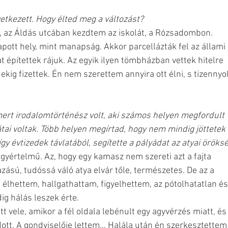
etkezett. Hogy élted meg a változást?
, az Áldás utcában kezdtem az iskolát, a Rózsadombon. 
pott hely, mint manapság. Akkor parcellázták fel az állami 
 építettek rájuk. Az egyik ilyen tömbházban vettek hitelre 
ekig fizettek. Én nem szerettem annyira ott élni, s tizennyol
smert irodalomtörténész volt, aki számos helyen megfordult 
átai voltak. Több helyen megírtad, hogy nem mindig jöttetek 
gy évtizedek távlatából, segítette a pályádat az atyai öröksé
egyértelmű. Az, hogy egy kamasz nem szereti azt a fajta 
ású, tudóssá váló atya elvár tőle, természetes. De az a 
élhettem, hallgathattam, figyelhettem, az pótolhatatlan és
g hálás leszek érte. 
 vele, amikor a fél oldala lebénult egy agyvérzés miatt, és
udott. A gondviselője lettem… Halála után én szerkesztettem