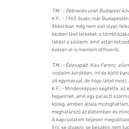
T.M.: - Debrecen után Budapest köv
K.F.: - 1965 őszén már Budapesten
Akkoriban még nem volt olyan felka
kézben lévő telkeket, s tömbházakat
lakást a szüleim, amit aztán évtized
évesen el is mentem otthonról.
T.M.: - Édesapád, Kiss Ferenc, eli
irodalmi körökben, író és költő bar
jól egymással, de hogy látod most, í
K.F.: - Mindenképpen segítette, ez 
fegyelmet, amit egy paraszt származ
közeg, amiben általa mozoghattam, 
meghatározó az életemben és mindi
A kapcsolatom teljesen megváltozott
írni, se olvasni, se beszélni nem t