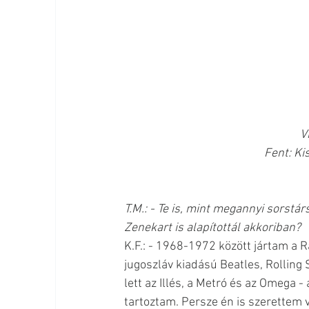
V
Fent: Ki
T.M.: - Te is, mint megannyi sorst
Zenekart is alapítottál akkoriban?
K.F.: - 1968-1972 között jártam a 
jugoszláv kiadású Beatles, Rolling
lett az Illés, a Metró és az Omega -
tartoztam. Persze én is szerettem 