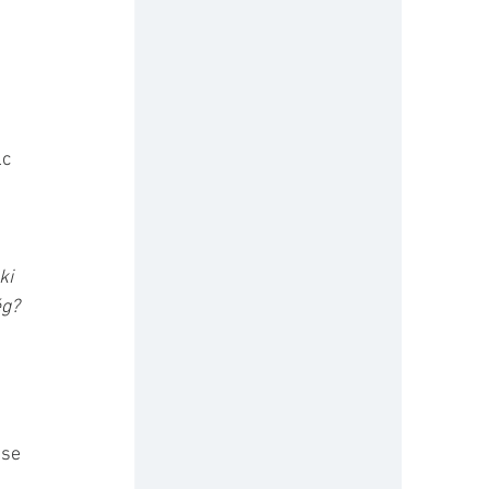
c 
ki 
g? 
 
 se 
 