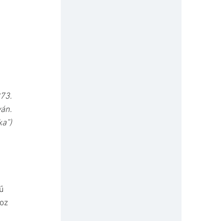
73.
ván.
ka”)
ű 
oz 