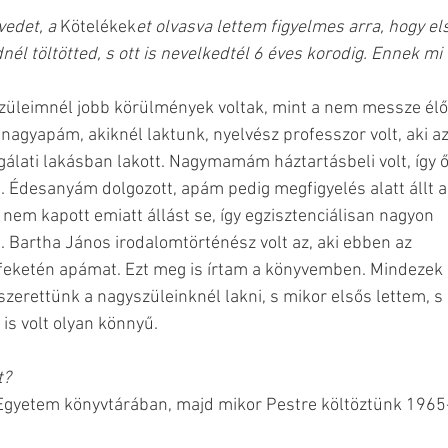
vedet, a
 Kötelékek
et olvasva lettem figyelmes arra, hogy el
él töltötted, s ott is nevelkedtél 6 éves korodig. Ennek mi 
gyszüleimnél jobb körülmények voltak, mint a nem messze élő
nagyapám, akiknél laktunk, nyelvész professzor volt, aki az
álati lakásban lakott. Nagymamám háztartásbeli volt, így ő
. Édesanyám dolgozott, apám pedig megfigyelés alatt állt a
 nem kapott emiatt állást se, így egzisztenciálisan nagyon 
. Bartha János irodalomtörténész volt az, aki ebben az 
feketén apámat. Ezt meg is írtam a könyvemben. Mindezek 
zerettünk a nagyszüleinknél lakni, s mikor elsős lettem, s 
s volt olyan könnyű. 
t?
i Egyetem könyvtárában, majd mikor Pestre költöztünk 1965