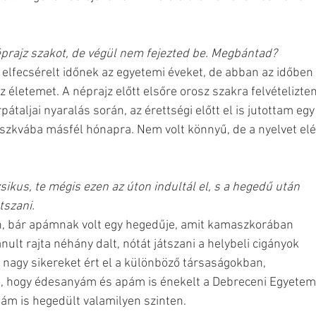
éprajz szakot, de végül nem fejezted be. Megbántad? 
elfecsérelt időnek az egyetemi éveket, de abban az időben 
z életemet. A néprajz előtt elsőre orosz szakra felvételizte
pátaljai nyaralás során, az érettségi előtt el is jutottam egy
szkvába másfél hónapra. Nem volt könnyű, de a nyelvet elé
ikus, te mégis ezen az úton indultál el, s a hegedű után 
tszani.
lt rajta néhány dalt, nótát játszani a helybeli cigányok 
 nagy sikereket ért el a különböző társaságokban, 
, hogy édesanyám és apám is énekelt a Debreceni Egyetem
m is hegedült valamilyen szinten. 