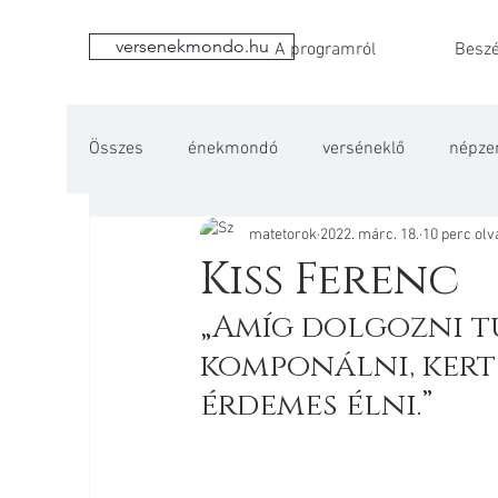
versenekmondo.hu
A programról
Beszé
Összes
énekmondó
verséneklő
népze
matetorok
2022. márc. 18.
10 perc ol
Kiss Ferenc
„Amíg dolgozni tud
komponálni, kert
érdemes élni.”