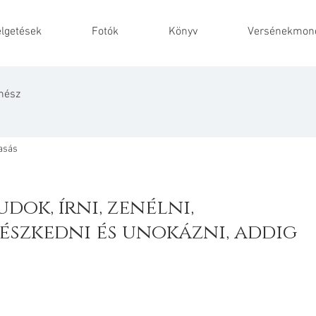
lgetések
Fotók
Könyv
Versénekmond
nész
vasás
ok, írni, zenélni, 
észkedni és unokázni, addig 