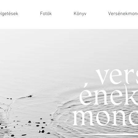
lgetések
Fotók
Könyv
Versénekmond